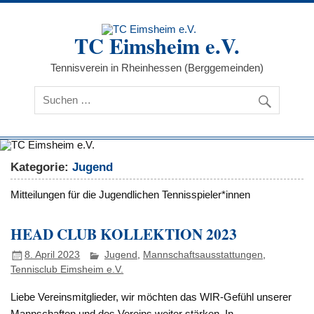
Zum
Inhalt
springen
TC Eimsheim e.V.
Tennisverein in Rheinhessen (Berggemeinden)
Kategorie:
Jugend
Mitteilungen für die Jugendlichen Tennisspieler*innen
HEAD CLUB KOLLEKTION 2023
8. April 2023
Jugend
,
Mannschaftsausstattungen
,
Tennisclub Eimsheim e.V.
Liebe Vereinsmitglieder, wir möchten das WIR-Gefühl unserer
Mannschaften und des Vereins weiter stärken. In