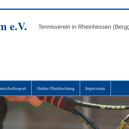
m e.V.
Tennisverein in Rheinhessen (Ber
nnschaftssport
Online Platzbuchung
Impressum