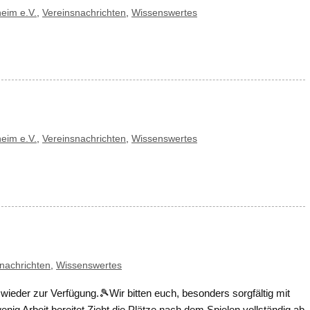
eim e.V.
,
Vereinsnachrichten
,
Wissenswertes
eim e.V.
,
Vereinsnachrichten
,
Wissenswertes
nachrichten
,
Wissenswertes
wieder zur Verfügung.🎾Wir bitten euch, besonders sorgfältig mit
ig Arbeit bereitet.Zieht die Plätze nach dem Spielen vollständig ab