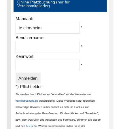
Online Platzbuchung (nur für
Vereinsmitglieder)
Mandant:
*
Benutzername:
*
Kennwort:
*
*) Pflichtfelder
Sie werden durch Klicken auf "Anmelden" auf die Webseite von
vereinsbuchung.de
weitergeleitet. Diese Webseite setzt technisch
notwendige Cookies. Hierbei handelt es sich um Cookies zur
Aufrechterhaltung der User-Session. Mit dem Klicken auf "Anmelden",
bzw. dem Ausfüllen und Absenden des Formulars, stimmen Sie diesem
und den
AGBs
zu. Weitere Informationen finden Sie in der