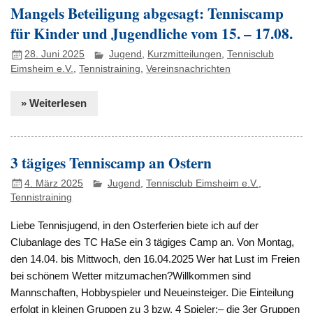
Mangels Beteiligung abgesagt: Tenniscamp
für Kinder und Jugendliche vom 15. – 17.08.
28. Juni 2025
Jugend
,
Kurzmitteilungen
,
Tennisclub
Eimsheim e.V.
,
Tennistraining
,
Vereinsnachrichten
» Weiterlesen
3 tägiges Tenniscamp an Ostern
4. März 2025
Jugend
,
Tennisclub Eimsheim e.V.
,
Tennistraining
Liebe Tennisjugend, in den Osterferien biete ich auf der
Clubanlage des TC HaSe ein 3 tägiges Camp an. Von Montag,
den 14.04. bis Mittwoch, den 16.04.2025 Wer hat Lust im Freien
bei schönem Wetter mitzumachen?Willkommen sind
Mannschaften, Hobbyspieler und Neueinsteiger. Die Einteilung
erfolgt in kleinen Gruppen zu 3 bzw. 4 Spieler:– die 3er Gruppen