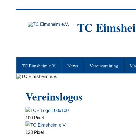
Zum
Inhalt
springen
TC Eimshei
TC Eimsheim e.V.
News
Vereinstraining
Ma
Vereinslogos
100 Pixel
128 Pixel