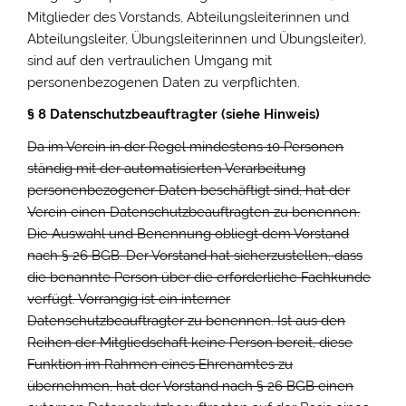
Mitglieder des Vorstands, Abteilungsleiterinnen und
Abteilungsleiter, Übungsleiterinnen und Übungsleiter),
sind auf den vertraulichen Umgang mit
personenbezogenen Daten zu verpflichten.
§ 8 Datenschutzbeauftragter (siehe Hinweis)
Da im Verein in der Regel mindestens 10 Personen
ständig mit der automatisierten Verarbeitung
personenbezogener Daten beschäftigt sind, hat der
Verein einen Datenschutzbeauftragten zu benennen.
Die Auswahl und Benennung obliegt dem Vorstand
nach § 26 BGB. Der Vorstand hat sicherzustellen, dass
die benannte Person über die erforderliche Fachkunde
verfügt. Vorrangig ist ein interner
Datenschutzbeauftragter zu benennen. Ist aus den
Reihen der Mitgliedschaft keine Person bereit, diese
Funktion im Rahmen eines Ehrenamtes zu
übernehmen, hat der Vorstand nach § 26 BGB einen