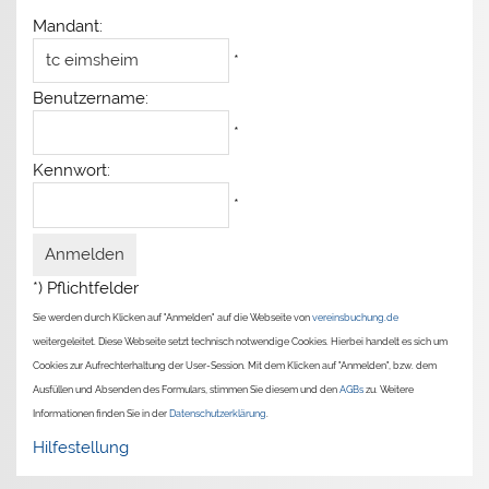
Mandant:
*
Benutzername:
*
Kennwort:
*
*) Pflichtfelder
Sie werden durch Klicken auf "Anmelden" auf die Webseite von
vereinsbuchung.de
weitergeleitet. Diese Webseite setzt technisch notwendige Cookies. Hierbei handelt es sich um
Cookies zur Aufrechterhaltung der User-Session. Mit dem Klicken auf "Anmelden", bzw. dem
Ausfüllen und Absenden des Formulars, stimmen Sie diesem und den
AGBs
zu. Weitere
Informationen finden Sie in der
Datenschutzerklärung
.
Hilfestellung