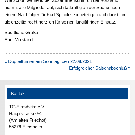
Wie schon während der Zusammenkunft ruft der Vorstand
hiermit alle Mitglieder auf, sich tatkräftig an der Suche nach
einem Nachfolger für Kurt Spindler zu beteiligen und dankt ihm
gleichzeitig recht herzlich für seinen langjährigen Einsatz.
Sportliche Grüße
Euer Vorstand
Beitragsnavigation
« Doppelturnier am Sonntag, den 22.08.2021
Erfolgreicher Saisonabschluß »
Kontakt
TC-Eimsheim e.V.
Hauptstrasse 54
(Am alten Friedhof)
55278 Eimsheim