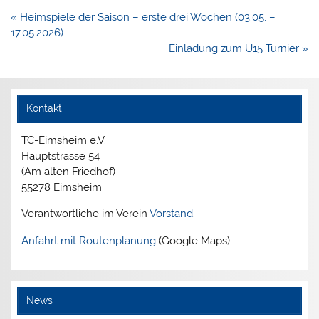
Beitragsnavigation
« Heimspiele der Saison – erste drei Wochen (03.05. –
17.05.2026)
Einladung zum U15 Turnier »
Kontakt
TC-Eimsheim e.V.
Hauptstrasse 54
(Am alten Friedhof)
55278 Eimsheim
Verantwortliche im Verein
Vorstand
.
Anfahrt mit Routenplanung
(Google Maps)
News