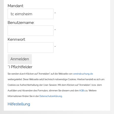
Mandant:
*
Benutzername:
*
Kennwort:
*
*) Pflichtfelder
Sie werden durch Klicken auf "Anmelden" auf die Webseite von
vereinsbuchung.de
weitergeleitet. Diese Webseite setzt technisch notwendige Cookies. Hierbei handelt es sich um
Cookies zur Aufrechterhaltung der User-Session. Mit dem Klicken auf "Anmelden", bzw. dem
Ausfüllen und Absenden des Formulars, stimmen Sie diesem und den
AGBs
zu. Weitere
Informationen finden Sie in der
Datenschutzerklärung
.
Hilfestellung