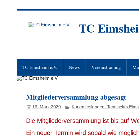
Zum
Inhalt
springen
TC Eimshei
TC Eimsheim e.V.
News
Vereinstraining
Ma
Mitgliederversammlung abgesagt
16. März 2020
Kurzmitteilungen
,
Tennisclub Eims
Die Mitgliederversammlung ist bis auf W
Ein neuer Termin wird sobald wie mögli