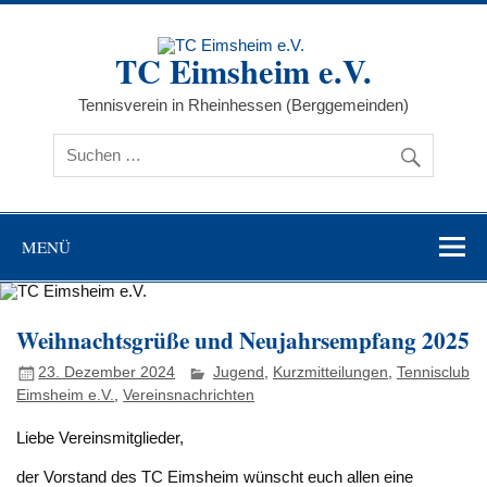
Zum
Inhalt
springen
TC Eimsheim e.V.
Tennisverein in Rheinhessen (Berggemeinden)
MENÜ
Weihnachtsgrüße und Neujahrsempfang 2025
23. Dezember 2024
Jugend
,
Kurzmitteilungen
,
Tennisclub
Eimsheim e.V.
,
Vereinsnachrichten
Liebe Vereinsmitglieder,
der Vorstand des TC Eimsheim wünscht euch allen eine