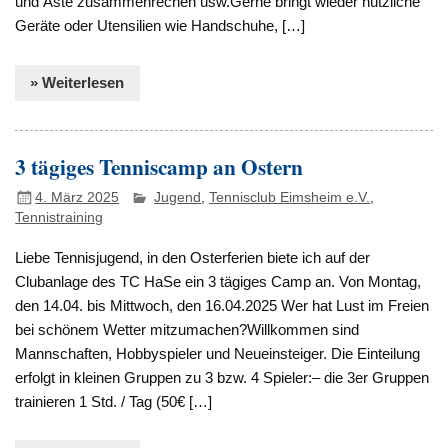
und Äste zusammenrechen usw.Gerne bringt wieder nützliche
Geräte oder Utensilien wie Handschuhe, […]
» Weiterlesen
3 tägiges Tenniscamp an Ostern
4. März 2025
Jugend
,
Tennisclub Eimsheim e.V.
,
Tennistraining
Liebe Tennisjugend, in den Osterferien biete ich auf der
Clubanlage des TC HaSe ein 3 tägiges Camp an. Von Montag,
den 14.04. bis Mittwoch, den 16.04.2025 Wer hat Lust im Freien
bei schönem Wetter mitzumachen?Willkommen sind
Mannschaften, Hobbyspieler und Neueinsteiger. Die Einteilung
erfolgt in kleinen Gruppen zu 3 bzw. 4 Spieler:– die 3er Gruppen
trainieren 1 Std. / Tag (50€ […]