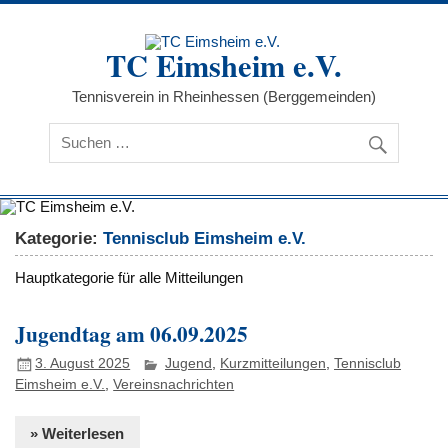
Zum
Inhalt
springen
TC Eimsheim e.V.
Tennisverein in Rheinhessen (Berggemeinden)
Kategorie:
Tennisclub Eimsheim e.V.
Hauptkategorie für alle Mitteilungen
Jugendtag am 06.09.2025
3. August 2025
Jugend
,
Kurzmitteilungen
,
Tennisclub
Eimsheim e.V.
,
Vereinsnachrichten
» Weiterlesen